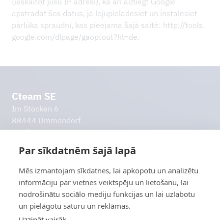
(ieskaitot jūsu IP adresi), kā arī aizliegt Google
apstrādāt šos datus, ja lejupielādēsiet un instalēsiet
pārlūka spraudni, kas pieejama šajā saitē: http://​tools.​
google.​com/​dlpage/​gaoptout?​hl=de.
Cteam SE
Im Stocken 6
88444 Ummendorf
Vācija
info@cteam.com
Par sīkdatnēm šajā lapā
+49 7351 44098 0
Mēs izmantojam sīkdatnes, lai apkopotu un analizētu
Citas saites
informāciju par vietnes veiktspēju un lietošanu, lai
Izlaides ziņas
nodrošinātu sociālo mediju funkcijas un lai uzlabotu
Datu aizsardzības politika
un pielāgotu saturu un reklāmas.
Atbildības atbrīvojums
Uzzināt vairāk