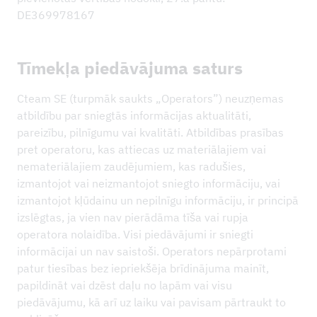
DE369978167
Tīmekļa piedāvājuma saturs
Cteam SE (turpmāk saukts „Operators”) neuzņemas
atbildību par sniegtās informācijas aktualitāti,
pareizību, pilnīgumu vai kvalitāti. Atbildības prasības
pret operatoru, kas attiecas uz materiālajiem vai
nemateriālajiem zaudējumiem, kas radušies,
izmantojot vai neizmantojot sniegto informāciju, vai
izmantojot kļūdainu un nepilnīgu informāciju, ir principā
izslēgtas, ja vien nav pierādāma tīša vai rupja
operatora nolaidība. Visi piedāvājumi ir sniegti
informācijai un nav saistoši. Operators nepārprotami
patur tiesības bez iepriekšēja brīdinājuma mainīt,
papildināt vai dzēst daļu no lapām vai visu
piedāvājumu, kā arī uz laiku vai pavisam pārtraukt to