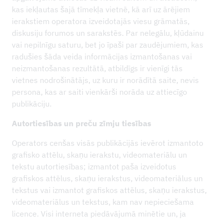
kas iekļautas šajā tīmekļa vietnē, kā arī uz ārējiem
ierakstiem operatora izveidotajās viesu grāmatās,
diskusiju forumos un sarakstēs. Par nelegālu, kļūdainu
vai nepilnīgu saturu, bet jo īpaši par zaudējumiem, kas
radušies šāda veida informācijas izmantošanas vai
neizmantošanas rezultātā, atbildīgs ir vienīgi tās
vietnes nodrošinātājs, uz kuru ir norādītā saite, nevis
persona, kas ar saiti vienkārši norāda uz attiecīgo
publikāciju.
Autortiesības un preču zīmju tiesības
Operators cenšas visās publikācijās ievērot izmantoto
grafisko attēlu, skaņu ierakstu, videomateriālu un
tekstu autortiesības; izmantot paša izveidotus
grafiskos attēlus, skaņu ierakstus, videomateriālus un
tekstus vai izmantot grafiskos attēlus, skaņu ierakstus,
videomateriālus un tekstus, kam nav nepieciešama
licence. Visi interneta piedāvājumā minētie un, ja