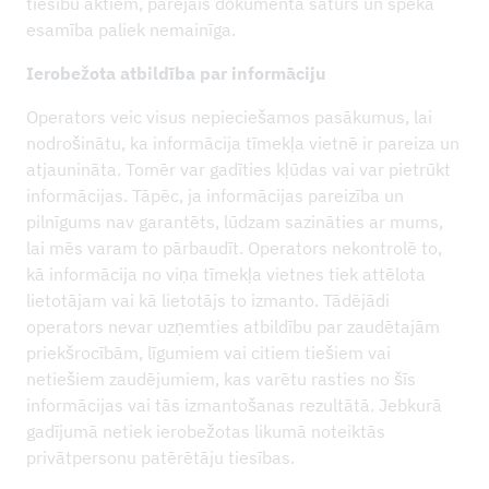
tiesību aktiem, pārējais dokumenta saturs un spēkā
esamība paliek nemainīga.
Ierobežota atbildība par informāciju
Operators veic visus nepieciešamos pasākumus, lai
nodrošinātu, ka informācija tīmekļa vietnē ir pareiza un
atjaunināta. Tomēr var gadīties kļūdas vai var pietrūkt
informācijas. Tāpēc, ja informācijas pareizība un
pilnīgums nav garantēts, lūdzam sazināties ar mums,
lai mēs varam to pārbaudīt. Operators nekontrolē to,
kā informācija no viņa tīmekļa vietnes tiek attēlota
lietotājam vai kā lietotājs to izmanto. Tādējādi
operators nevar uzņemties atbildību par zaudētajām
priekšrocībām, līgumiem vai citiem tiešiem vai
netiešiem zaudējumiem, kas varētu rasties no šīs
informācijas vai tās izmantošanas rezultātā. Jebkurā
gadījumā netiek ierobežotas likumā noteiktās
privātpersonu patērētāju tiesības.