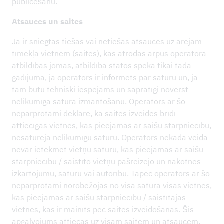
publicēšanu.
Atsauces un saites
Ja ir sniegtas tiešas vai netiešas atsauces uz ārējām
tīmekļa vietnēm (saites), kas atrodas ārpus operatora
atbildības jomas, atbildība stātos spēkā tikai tādā
gadījumā, ja operators ir informēts par saturu un, ja
tam būtu tehniski iespējams un saprātīgi novērst
nelikumīgā satura izmantošanu. Operators ar šo
nepārprotami deklarē, ka saites izveides brīdī
attiecīgās vietnes, kas pieejamas ar saišu starpniecību,
nesaturēja nelikumīgu saturu. Operators nekādā veidā
nevar ietekmēt vietņu saturu, kas pieejamas ar saišu
starpniecību / saistīto vietņu pašreizējo un nākotnes
izkārtojumu, saturu vai autorību. Tāpēc operators ar šo
nepārprotami norobežojas no visa satura visās vietnēs,
kas pieejamas ar saišu starpniecību / saistītajās
vietnēs, kas ir mainīts pēc saites izveidošanas. Šis
apgalvojums attiecas uz visām saitēm un atsaucēm,