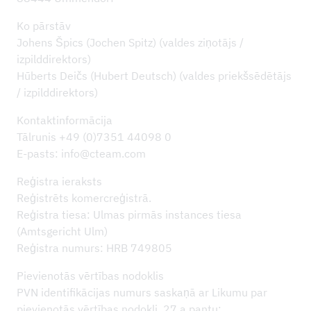
LEJUPIELĀDES
Ko pārstāv
Johens Špics (Jochen Spitz) (valdes ziņotājs /
izpilddirektors)
Hūberts Deičs (Hubert Deutsch) (valdes priekšsēdētājs
/ izpilddirektors)
Kontaktinformācija
Tālrunis +49 (0)7351 44098 0
E-pasts: info@cteam.com
Reģistra ieraksts
Reģistrēts komercreģistrā.
Reģistra tiesa: Ulmas pirmās instances tiesa
(Amtsgericht Ulm)
Reģistra numurs: HRB 749805
Pievienotās vērtības nodoklis
PVN identifikācijas numurs saskaņā ar Likumu par
pievienotās vērtības nodokli, 27.a pantu: