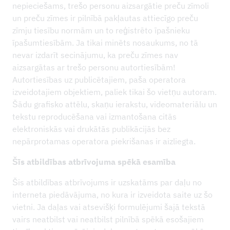
nepieciešams, trešo personu aizsargātie preču zīmoli
un preču zīmes ir pilnībā pakļautas attiecīgo preču
zīmju tiesību normām un to reģistrēto īpašnieku
īpašumtiesībām. Ja tikai minēts nosaukums, no tā
nevar izdarīt secinājumu, ka preču zīmes nav
aizsargātas ar trešo personu autortiesībām!
Autortiesības uz publicētajiem, paša operatora
izveidotajiem objektiem, paliek tikai šo vietņu autoram.
Šādu grafisko attēlu, skaņu ierakstu, videomateriālu un
tekstu reproducēšana vai izmantošana citās
elektroniskās vai drukātās publikācijās bez
nepārprotamas operatora piekrišanas ir aizliegta.
Šīs atbildības atbrīvojuma spēkā esamība
Šis atbildības atbrīvojums ir uzskatāms par daļu no
interneta piedāvājuma, no kura ir izveidota saite uz šo
vietni. Ja daļas vai atsevišķi formulējumi šajā tekstā
vairs neatbilst vai neatbilst pilnībā spēkā esošajiem