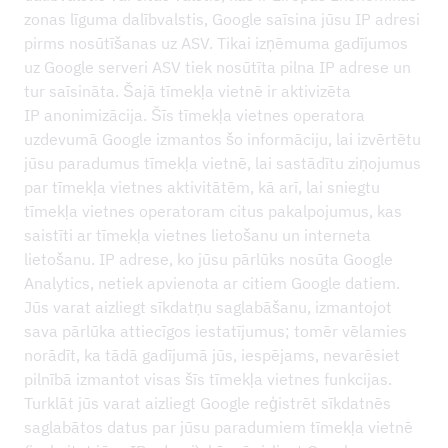
zonas līguma dalībvalstis, Google saīsina jūsu IP adresi
pirms nosūtīšanas uz ASV. Tikai izņēmuma gadījumos
uz Google serveri ASV tiek nosūtīta pilna IP adrese un
tur saīsināta. Šajā tīmekļa vietnē ir aktivizēta
IP anonimizācija. Šīs tīmekļa vietnes operatora
uzdevumā Google izmantos šo informāciju, lai izvērtētu
jūsu paradumus tīmekļa vietnē, lai sastādītu ziņojumus
par tīmekļa vietnes aktivitātēm, kā arī, lai sniegtu
tīmekļa vietnes operatoram citus pakalpojumus, kas
saistīti ar tīmekļa vietnes lietošanu un interneta
lietošanu. IP adrese, ko jūsu pārlūks nosūta Google
Analytics, netiek apvienota ar citiem Google datiem.
Jūs varat aizliegt sīkdatņu saglabāšanu, izmantojot
sava pārlūka attiecīgos iestatījumus; tomēr vēlamies
norādīt, ka tādā gadījumā jūs, iespējams, nevarēsiet
pilnībā izmantot visas šīs tīmekļa vietnes funkcijas.
Turklāt jūs varat aizliegt Google reģistrēt sīkdatnēs
saglabātos datus par jūsu paradumiem tīmekļa vietnē