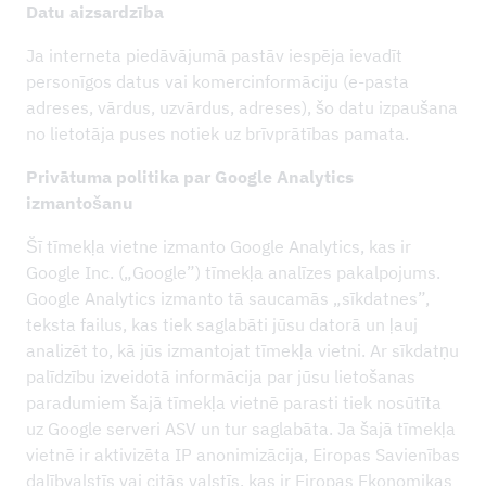
Datu aizsardzība
Ja interneta piedāvājumā pastāv iespēja ievadīt
personīgos datus vai komercinformāciju (e-pasta
adreses, vārdus, uzvārdus, adreses), šo datu izpaušana
no lietotāja puses notiek uz brīvprātības pamata.
Privātuma politika par Google Analytics
izmantošanu
Šī tīmekļa vietne izmanto Google Analytics, kas ir
Google Inc. („Google”) tīmekļa analīzes pakalpojums.
Google Analytics izmanto tā saucamās „sīkdatnes”,
teksta failus, kas tiek saglabāti jūsu datorā un ļauj
analizēt to, kā jūs izmantojat tīmekļa vietni. Ar sīkdatņu
palīdzību izveidotā informācija par jūsu lietošanas
paradumiem šajā tīmekļa vietnē parasti tiek nosūtīta
uz Google serveri ASV un tur saglabāta. Ja šajā tīmekļa
vietnē ir aktivizēta IP anonimizācija, Eiropas Savienības
dalībvalstīs vai citās valstīs, kas ir Eiropas Ekonomikas