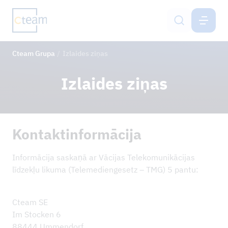
CTEAM GRUPA
LV
Cteam Grupa
Izlaides ziņas
Pakalpojumi
Izlaides ziņas
Cteam Group
Ilgtspēja un IMS
Kontaktinformācija
Karjera
Informācija saskaņā ar Vācijas Telekomunikācijas
Kontaktinformācija
līdzekļu likuma (Telemediengesetz – TMG) 5 pantu:
Cteam SE
JAUNUMI
Im Stocken 6
ATSAUCES PROJEKTI
88444 Ummendorf