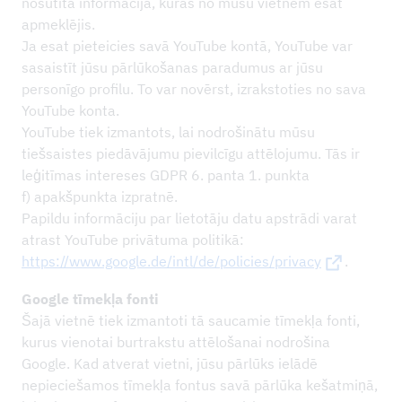
nosūtīta informācija, kuras no mūsu vietnēm esat
apmeklējis.
Ja esat pieteicies savā YouTube kontā, YouTube var
sasaistīt jūsu pārlūkošanas paradumus ar jūsu
personīgo profilu. To var novērst, izrakstoties no sava
YouTube konta.
YouTube tiek izmantots, lai nodrošinātu mūsu
tiešsaistes piedāvājumu pievilcīgu attēlojumu. Tās ir
leģitīmas intereses GDPR 6. panta 1. punkta
f) apakšpunkta izpratnē.
Papildu informāciju par lietotāju datu apstrādi varat
atrast YouTube privātuma politikā:
https://www.google.de/intl/de/policies/privacy
.
Google tīmekļa fonti
Šajā vietnē tiek izmantoti tā saucamie tīmekļa fonti,
kurus vienotai burtrakstu attēlošanai nodrošina
Google. Kad atverat vietni, jūsu pārlūks ielādē
nepieciešamos tīmekļa fontus savā pārlūka kešatmiņā,