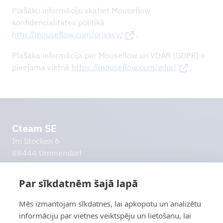
Plašāku informāciju skatiet Mouseflow
konfidencialitātes politikā
http://mouseflow.com/privacy/
.
Plašāka informācija par Mouseflow un VDAR (GDPR) ir
pieejama vietnē
https://mouseflow.com/gdpr/
.
Cteam SE
Im Stocken 6
88444 Ummendorf
Vācija
info@cteam.com
Par sīkdatnēm šajā lapā
+49 7351 44098 0
Mēs izmantojam sīkdatnes, lai apkopotu un analizētu
Citas saites
informāciju par vietnes veiktspēju un lietošanu, lai
Izlaides ziņas