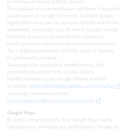
lai tekstus un fontus attēlotu pareizi.
Šim nolūkam jūsu izmantotajam pārlūkam ir jāizveido
savienojums ar Google serveriem. Tādējādi Google
iegūst informāciju par to, ka mūsu tīmekļa vietne tiek
apmeklēta, izmantojot jūsu IP adresi. Google tīmekļa
fonti tiek izmantoti, lai nodrošinātu vienotu un
pievilcīgu mūsu tiešsaistes piedāvājumu attēlojumu.
Tās ir leģitīmas intereses GDPR 6. panta 1. punkta
f) apakšpunkta izpratnē.
Ja jūsu pārlūks neatbalsta tīmekļa fontus, tiks
izmantots standarta fonts no jūsu datora.
Papildu informāciju par Google tīmekļa fontiem
atradīsiet
https://developers.google.com/fonts/faq
un Google privātuma politikā:
https://www.google.com/policies/privacy/
.
Google Maps
Šī vietne, izmantojot API, lieto Google Maps karšu
pakalpojumus. Pakalpojuma piedāvātājs ir Google Inc.,