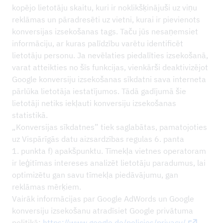
kopējo lietotāju skaitu, kuri ir noklikšķinājuši uz viņu
reklāmas un pāradresēti uz vietni, kurai ir pievienots
konversijas izsekošanas tags. Taču jūs nesaņemsiet
informāciju, ar kuras palīdzību varētu identificēt
lietotāju personu. Ja nevēlaties piedalīties izsekošanā,
varat atteikties no šīs funkcijas, vienkārši deaktivizējot
Google konversiju izsekošanas sīkdatni sava interneta
pārlūka lietotāja iestatījumos. Tādā gadījumā šie
lietotāji netiks iekļauti konversiju izsekošanas
statistikā.
„Konversijas sīkdatnes” tiek saglabātas, pamatojoties
uz Vispārīgās datu aizsardzības regulas 6. panta
1. punkta f) apakšpunktu. Tīmekļa vietnes operatoram
ir leģitīmas intereses analizēt lietotāju paradumus, lai
optimizētu gan savu tīmekļa piedāvājumu, gan
reklāmas mērķiem.
Vairāk informācijas par Google AdWords un Google
konversiju izsekošanu atradīsiet Google privātuma
politikā:
https://www.google.de/policies/privacy/
.