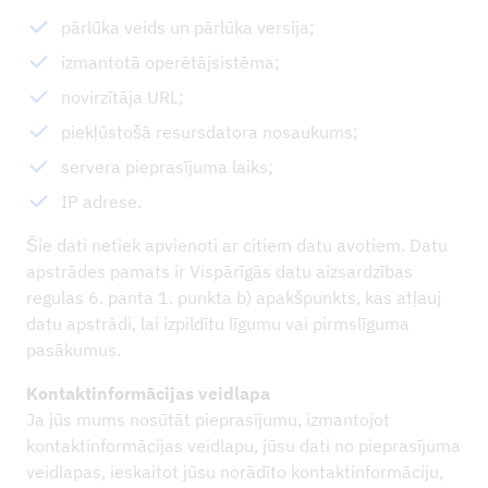
pārlūka veids un pārlūka versija;
izmantotā operētājsistēma;
novirzītāja URL;
piekļūstošā resursdatora nosaukums;
servera pieprasījuma laiks;
IP adrese.
Šie dati netiek apvienoti ar citiem datu avotiem. Datu
apstrādes pamats ir Vispārīgās datu aizsardzības
regulas 6. panta 1. punkta b) apakšpunkts, kas atļauj
datu apstrādi, lai izpildītu līgumu vai pirmslīguma
pasākumus.
Kontaktinformācijas veidlapa
Ja jūs mums nosūtāt pieprasījumu, izmantojot
kontaktinformācijas veidlapu, jūsu dati no pieprasījuma
veidlapas, ieskaitot jūsu norādīto kontaktinformāciju,