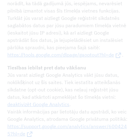
norādīt, ka tādā gadījumā jūs, iespējams, nevarēsiet
pilnībā izmantot visas šīs tīmekļa vietnes funkcijas.
Turklāt jūs varat aizliegt Google reģistrēt sīkdatnēs
saglabātos datus par jūsu paradumiem tīmekļa vietnē
(ieskaitot jūsu IP adresi), kā arī aizliegt Google
apstrādāt šos datus, ja lejupielādēsiet un instalēsiet
pārlūka spraudni, kas pieejama šajā saitē:
https://tools.google.com/dlpage/gaoptout?hl=de
.
Tiesības iebilst pret datu vākšanu
Jūs varat aizliegt Google Analytics vākt jūsu datus,
noklikšķinot uz šīs saites. Tiek iestatīta atteikšanās
sīkdatne (opt-out cookie), kas neļauj reģistrēt jūsu
datus, kad atkārtoti apmeklējat šo tīmekļa vietni:
deaktivizēt Google Analytics
.
Vairāk informācijas par lietotāju datu apstrādi, ko veic
Google Analytics, atrodama Google privātuma politikā:
https://support.google.com/analytics/answer/600424
5?hl=de