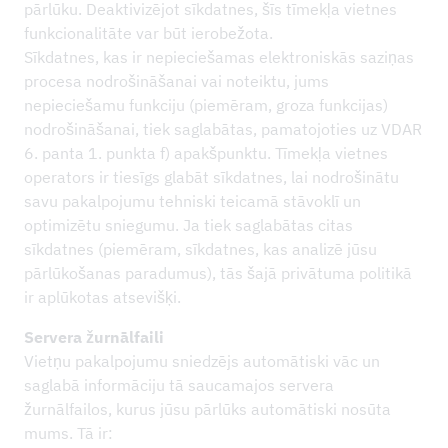
pārlūku. Deaktivizējot sīkdatnes, šīs tīmekļa vietnes
funkcionalitāte var būt ierobežota.
Sīkdatnes, kas ir nepieciešamas elektroniskās saziņas
procesa nodrošināšanai vai noteiktu, jums
nepieciešamu funkciju (piemēram, groza funkcijas)
nodrošināšanai, tiek saglabātas, pamatojoties uz VDAR
6. panta 1. punkta f) apakšpunktu. Tīmekļa vietnes
operators ir tiesīgs glabāt sīkdatnes, lai nodrošinātu
savu pakalpojumu tehniski teicamā stāvoklī un
optimizētu sniegumu. Ja tiek saglabātas citas
sīkdatnes (piemēram, sīkdatnes, kas analizē jūsu
pārlūkošanas paradumus), tās šajā privātuma politikā
ir aplūkotas atsevišķi.
Servera žurnālfaili
Vietņu pakalpojumu sniedzējs automātiski vāc un
saglabā informāciju tā saucamajos servera
žurnālfailos, kurus jūsu pārlūks automātiski nosūta
mums. Tā ir: