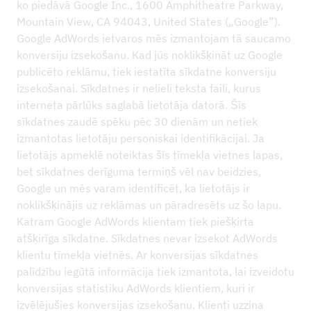
ko piedāvā Google Inc., 1600 Amphitheatre Parkway,
Mountain View, CA 94043, United States („Google”).
Google AdWords ietvaros mēs izmantojam tā saucamo
konversiju izsekošanu. Kad jūs noklikšķināt uz Google
publicēto reklāmu, tiek iestatīta sīkdatne konversiju
izsekošanai. Sīkdatnes ir nelieli teksta faili, kurus
interneta pārlūks saglabā lietotāja datorā. Šīs
sīkdatnes zaudē spēku pēc 30 dienām un netiek
izmantotas lietotāju personiskai identifikācijai. Ja
lietotājs apmeklē noteiktas šīs tīmekļa vietnes lapas,
bet sīkdatnes derīguma termiņš vēl nav beidzies,
Google un mēs varam identificēt, ka lietotājs ir
noklikšķinājis uz reklāmas un pāradresēts uz šo lapu.
Katram Google AdWords klientam tiek piešķirta
atšķirīga sīkdatne. Sīkdatnes nevar izsekot AdWords
klientu tīmekļa vietnēs. Ar konversijas sīkdatnes
palīdzību iegūtā informācija tiek izmantota, lai izveidotu
konversijas statistiku AdWords klientiem, kuri ir
izvēlējušies konversijas izsekošanu. Klienti uzzina