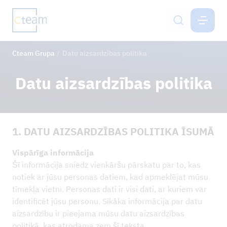
CTEAM GRUPA
LV
Cteam Grupa
Datu aizsardzības politika
Pakalpojumi
Datu aizsardzības politika
Cteam Group
Ilgtspēja un IMS
1. DATU AIZSARDZĪBAS POLITIKA ĪSUMĀ
Karjera
Vispārīga informācija
Šī informācija sniedz vienkāršu pārskatu par to, kas
Kontaktinformācija
notiek ar jūsu personas datiem, kad apmeklējat mūsu
tīmekļa vietni. Personas dati ir visi dati, ar kuriem var
identificēt jūsu personu. Sīkāka informācija par datu
JAUNUMI
aizsardzību ir pieejama mūsu datu aizsardzības
ATSAUCES PROJEKTI
politikā, kas atrodama zem šī teksta.