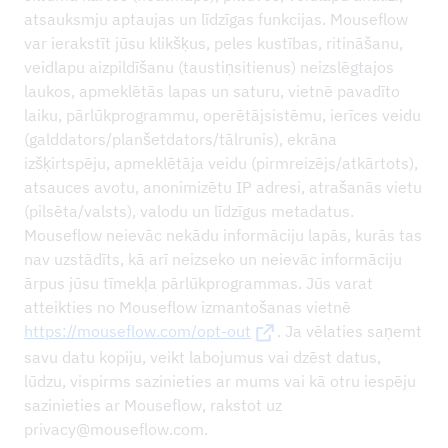
atsauksmju aptaujas un līdzīgas funkcijas. Mouseflow
var ierakstīt jūsu klikšķus, peles kustības, ritināšanu,
veidlapu aizpildīšanu (taustiņsitienus) neizslēgtajos
laukos, apmeklētās lapas un saturu, vietnē pavadīto
laiku, pārlūkprogrammu, operētājsistēmu, ierīces veidu
(galddators/planšetdators/tālrunis), ekrāna
izšķirtspēju, apmeklētāja veidu (pirmreizējs/atkārtots),
atsauces avotu, anonimizētu IP adresi, atrašanās vietu
(pilsēta/valsts), valodu un līdzīgus metadatus.
Mouseflow neievāc nekādu informāciju lapās, kurās tas
nav uzstādīts, kā arī neizseko un neievāc informāciju
ārpus jūsu tīmekļa pārlūkprogrammas. Jūs varat
atteikties no Mouseflow izmantošanas vietnē
https://mouseflow.com/opt-out
. Ja vēlaties saņemt
savu datu kopiju, veikt labojumus vai dzēst datus,
lūdzu, vispirms sazinieties ar mums vai kā otru iespēju
sazinieties ar Mouseflow, rakstot uz
privacy@mouseflow.com.