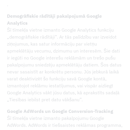
.
Demogrāfiskie rādītāji pakalpojumā Google
Analytics
Šī tīmekļa vietne izmanto Google Analytics funkciju
„demogrāfiskie rādītāji”. Ar tās palīdzību var izveidot
ziņojumus, kas satur informāciju par vietņu
apmeklētāju vecumu, dzimumu un interesēm. Šie dati
ir iegūti no Google interešu reklāmām un trešo pušu
pakalpojumu sniedzēju apmeklētāju datiem. Šos datus
nevar sasaistīt ar konkrētu personu. Jūs jebkurā laikā
varat deaktivizēt šo funkciju savā Google kontā,
izmantojot reklāmu iestatījumus, vai vispār aizliegt
Google Analytics vākt jūsu datus, kā aprakstīts sadaļā
„Tiesības iebilst pret datu vākšanu”.
Google AdWords un Google Conversion-Tracking
Šī tīmekļa vietne izmanto pakalpojumu Google
AdWords. AdWords ir tiešsaistes reklāmas programma,