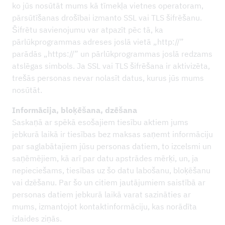
ko jūs nosūtāt mums kā tīmekļa vietnes operatoram,
pārsūtīšanas drošībai izmanto SSL vai TLS šifrēšanu.
Šifrētu savienojumu var atpazīt pēc tā, ka
pārlūkprogrammas adreses joslā vietā „http://”
parādās „https://” un pārlūkprogrammas joslā redzams
atslēgas simbols. Ja SSL vai TLS šifrēšana ir aktivizēta,
trešās personas nevar nolasīt datus, kurus jūs mums
nosūtāt.
Informācija, bloķēšana, dzēšana
Saskaņā ar spēkā esošajiem tiesību aktiem jums
jebkurā laikā ir tiesības bez maksas saņemt informāciju
par saglabātajiem jūsu personas datiem, to izcelsmi un
saņēmējiem, kā arī par datu apstrādes mērķi, un, ja
nepieciešams, tiesības uz šo datu labošanu, bloķēšanu
vai dzēšanu. Par šo un citiem jautājumiem saistībā ar
personas datiem jebkurā laikā varat sazināties ar
mums, izmantojot kontaktinformāciju, kas norādīta
izlaides ziņās.