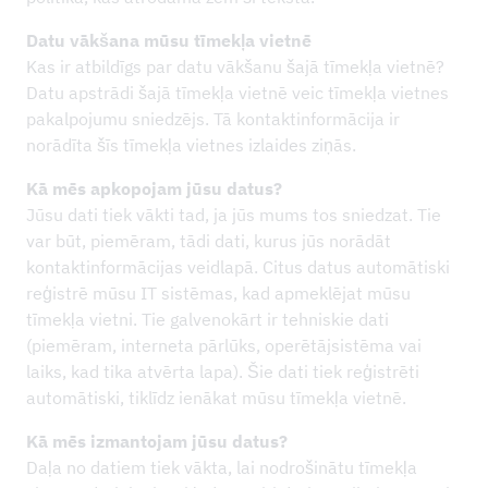
LEJUPIELĀDES
Datu vākšana mūsu tīmekļa vietnē
Kas ir atbildīgs par datu vākšanu šajā tīmekļa vietnē?
Datu apstrādi šajā tīmekļa vietnē veic tīmekļa vietnes
pakalpojumu sniedzējs. Tā kontaktinformācija ir
norādīta šīs tīmekļa vietnes izlaides ziņās.
Kā mēs apkopojam jūsu datus?
Jūsu dati tiek vākti tad, ja jūs mums tos sniedzat. Tie
var būt, piemēram, tādi dati, kurus jūs norādāt
kontaktinformācijas veidlapā. Citus datus automātiski
reģistrē mūsu IT sistēmas, kad apmeklējat mūsu
tīmekļa vietni. Tie galvenokārt ir tehniskie dati
(piemēram, interneta pārlūks, operētājsistēma vai
laiks, kad tika atvērta lapa). Šie dati tiek reģistrēti
automātiski, tiklīdz ienākat mūsu tīmekļa vietnē.
Kā mēs izmantojam jūsu datus?
Daļa no datiem tiek vākta, lai nodrošinātu tīmekļa