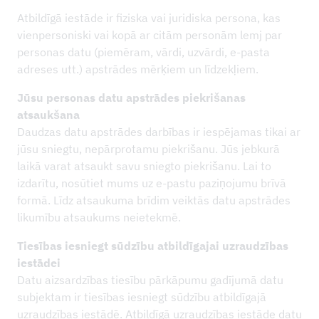
Atbildīgā iestāde ir fiziska vai juridiska persona, kas
vienpersoniski vai kopā ar citām personām lemj par
personas datu (piemēram, vārdi, uzvārdi, e-pasta
adreses utt.) apstrādes mērķiem un līdzekļiem.
Jūsu personas datu apstrādes piekrišanas
atsaukšana
Daudzas datu apstrādes darbības ir iespējamas tikai ar
jūsu sniegtu, nepārprotamu piekrišanu. Jūs jebkurā
laikā varat atsaukt savu sniegto piekrišanu. Lai to
izdarītu, nosūtiet mums uz e-pastu paziņojumu brīvā
formā. Līdz atsaukuma brīdim veiktās datu apstrādes
likumību atsaukums neietekmē.
Tiesības iesniegt sūdzību atbildīgajai uzraudzības
iestādei
Datu aizsardzības tiesību pārkāpumu gadījumā datu
subjektam ir tiesības iesniegt sūdzību atbildīgajā
uzraudzības iestādē. Atbildīgā uzraudzības iestāde datu