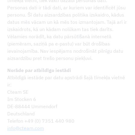
tīmekļa vietni, tiek vākti dažādi personas dati.
Personas dati ir tādi dati, ar kuriem var identificēt jūsu
personu. Šī datu aizsardzības politika izskaidro, kādus
datus mēs vācam un kā mēs tos izmantojam. Tajā arī ir
izskaidrots, kā un kādam nolūkam tas tiek darīts.
Vēlamies norādīt, ka datu pārsūtīšanā internetā
(piemēram, saziņā pa e-pastu) var būt drošības
ievainojamība. Nav iespējams nodrošināt pilnīgu datu
aizsardzību pret trešo personu piekļuvi.
Norāde par atbildīgo iestādi
Atbildīgā iestāde par datu apstrādi šajā tīmekļa vietnē
ir:
Cteam SE
Im Stocken 6
DE-88444 Ummendorf
Deutsch­land
Te­le­fon +49 (0) 7351 440 980
info
@​cteam.com