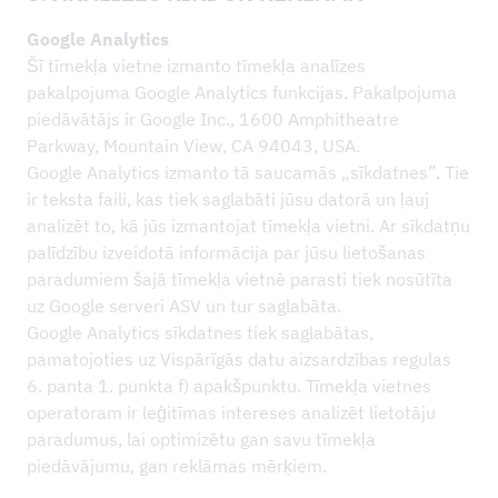
Google Analytics
Šī tīmekļa vietne izmanto tīmekļa analīzes
pakalpojuma Google Analytics funkcijas. Pakalpojuma
piedāvātājs ir Google Inc., 1600 Amphitheatre
Parkway, Mountain View, CA 94043, USA.
Google Analytics izmanto tā saucamās „sīkdatnes”. Tie
ir teksta faili, kas tiek saglabāti jūsu datorā un ļauj
analizēt to, kā jūs izmantojat tīmekļa vietni. Ar sīkdatņu
palīdzību izveidotā informācija par jūsu lietošanas
paradumiem šajā tīmekļa vietnē parasti tiek nosūtīta
uz Google serveri ASV un tur saglabāta.
Google Analytics sīkdatnes tiek saglabātas,
pamatojoties uz Vispārīgās datu aizsardzības regulas
6. panta 1. punkta f) apakšpunktu. Tīmekļa vietnes
operatoram ir leģitīmas intereses analizēt lietotāju
paradumus, lai optimizētu gan savu tīmekļa
piedāvājumu, gan reklāmas mērķiem.