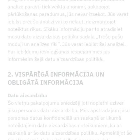
analīze parasti tiek veikta anonīmi; apkopojot
pārlūkošanas paradumus, jūs nevar izsekot. Jūs varat
iebilst pret šo analīzi vai to neļaut, neizmantojot
noteiktus rīkus. Sīkāku informāciju par to atradīsiet
mūsu datu aizsardzības politikā sadaļā „Trešo pušu
moduļi un analīzes rīki”. Jūs varat iebilst šai analīzei.
Par iebildumu iesniegšanas iespējām mēs jūs
informēsim šajā datu aizsardzības politikā.
2. VISPĀRĪGĀ INFORMĀCIJA UN
OBLIGĀTĀ INFORMĀCIJA
Datu aizsardzība
Šo vietņu pakalpojumu sniedzēji ļoti nopietni uztver
jūsu personas datu aizsardzību. Mēs apstrādājam jūsu
personas datus konfidenciāli un saskaņā ar likumā
noteiktajiem datu aizsardzības noteikumiem, kā arī
saskaņā ar šo datu aizsardzības politiku. Apmeklējot šo