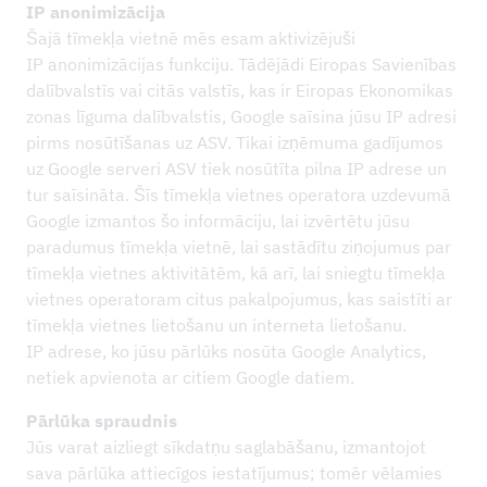
IP anonimizācija
Šajā tīmekļa vietnē mēs esam aktivizējuši
IP anonimizācijas funkciju. Tādējādi Eiropas Savienības
dalībvalstīs vai citās valstīs, kas ir Eiropas Ekonomikas
zonas līguma dalībvalstis, Google saīsina jūsu IP adresi
pirms nosūtīšanas uz ASV. Tikai izņēmuma gadījumos
uz Google serveri ASV tiek nosūtīta pilna IP adrese un
tur saīsināta. Šīs tīmekļa vietnes operatora uzdevumā
Google izmantos šo informāciju, lai izvērtētu jūsu
paradumus tīmekļa vietnē, lai sastādītu ziņojumus par
tīmekļa vietnes aktivitātēm, kā arī, lai sniegtu tīmekļa
vietnes operatoram citus pakalpojumus, kas saistīti ar
tīmekļa vietnes lietošanu un interneta lietošanu.
IP adrese, ko jūsu pārlūks nosūta Google Analytics,
netiek apvienota ar citiem Google datiem.
Pārlūka spraudnis
Jūs varat aizliegt sīkdatņu saglabāšanu, izmantojot
sava pārlūka attiecīgos iestatījumus; tomēr vēlamies