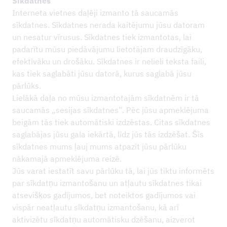
Sīkdatnes
Interneta vietnes daļēji izmanto tā saucamās
sīkdatnes. Sīkdatnes nerada kaitējumu jūsu datoram
un nesatur vīrusus. Sīkdatnes tiek izmantotas, lai
padarītu mūsu piedāvājumu lietotājam draudzīgāku,
efektīvāku un drošāku. Sīkdatnes ir nelieli teksta faili,
kas tiek saglabāti jūsu datorā, kurus saglabā jūsu
pārlūks.
Lielākā daļa no mūsu izmantotajām sīkdatnēm ir tā
saucamās „sesijas sīkdatnes”. Pēc jūsu apmeklējuma
beigām tās tiek automātiski izdzēstas. Citas sīkdatnes
saglabājas jūsu gala iekārtā, līdz jūs tās izdzēšat. Šīs
sīkdatnes mums ļauj mums atpazīt jūsu pārlūku
nākamajā apmeklējuma reizē.
Jūs varat iestatīt savu pārlūku tā, lai jūs tiktu informēts
par sīkdatņu izmantošanu un atļautu sīkdatnes tikai
atsevišķos gadījumos, bet noteiktos gadījumos vai
vispār neatļautu sīkdatņu izmantošanu, kā arī
aktivizētu sīkdatņu automātisku dzēšanu, aizverot