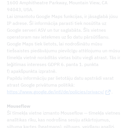
1600 Amphitheatre Parkway, Mountain View, CA
94043, USA.
Lai izmantotu Google Maps funkcijas, ir jāsaglabā jūsu
IP adrese. Šī informācija parasti tiek nosūtīta uz
Google serveri ASV un tur saglabāta. Šīs vietnes
operatoram nav ietekmes uz šo datu pārsūtīšanu.
Google Maps tiek lietots, lai nodrošinātu mūsu
tiešsaistes piedāvājumu pievilcīgu attēlojumu un mūsu
tīmekļa vietnē norādītās vietas būtu viegli atrast. Tās ir
leģitīmas intereses GDPR 6. panta 1. punkta
f) apakšpunkta izpratnē.
Papildu informāciju par lietotāju datu apstrādi varat
atrast Google privātuma politikā:
https://www.google.de/intl/de/policies/privacy/
.
Mouseflow
Šī tīmekļa vietne izmanto Mouseflow — tīmekļa vietnes
analītikas rīku, kas nodrošina sesiju atkārtojumus,
siltuma kartes (heatmaps), piltuves, veidlapu analīzi,