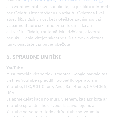
Jūs varat iestatīt savu pārlūku tā, lai jūs tiktu informēts
par sīkdatņu izmantošanu un atļautu sīkdatnes tikai
atsevišķos gadījumos, bet noteiktos gadījumos vai
vispār neatļautu sīkdatņu izmantošanu, kā arī
aktivizētu sīkdatņu automātisku dzēšanu, aizverot
pārlūku. Deaktivizējot sīkdatnes, šīs tīmekļa vietnes
funkcionalitāte var būt ierobežota.
6. SPRAUDŅI UN RĪKI
YouTube
Mūsu tīmekļa vietnē tiek izmantoti Google pārvaldītās
vietnes YouTube spraudņi. Šo vietņu operators ir
YouTube, LLC, 901 Cherry Ave., San Bruno, CA 94066,
USA.
Ja apmeklējat kādu no mūsu vietnēm, kas aprīkota ar
YouTube spraudni, tiek izveidots savienojums ar
YouTube serveriem. Tādējādi YouTube serverim tiek