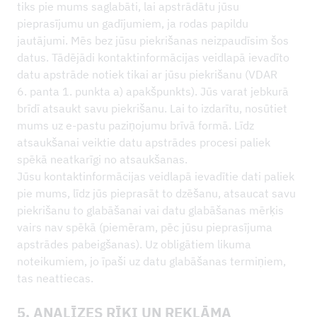
tiks pie mums saglabāti, lai apstrādātu jūsu
pieprasījumu un gadījumiem, ja rodas papildu
jautājumi. Mēs bez jūsu piekrišanas neizpaudīsim šos
datus. Tādējādi kontaktinformācijas veidlapā ievadīto
datu apstrāde notiek tikai ar jūsu piekrišanu (VDAR
6. panta 1. punkta a) apakšpunkts). Jūs varat jebkurā
brīdī atsaukt savu piekrišanu. Lai to izdarītu, nosūtiet
mums uz e-pastu paziņojumu brīvā formā. Līdz
atsaukšanai veiktie datu apstrādes procesi paliek
spēkā neatkarīgi no atsaukšanas.
Jūsu kontaktinformācijas veidlapā ievadītie dati paliek
pie mums, līdz jūs pieprasāt to dzēšanu, atsaucat savu
piekrišanu to glabāšanai vai datu glabāšanas mērķis
vairs nav spēkā (piemēram, pēc jūsu pieprasījuma
apstrādes pabeigšanas). Uz obligātiem likuma
noteikumiem, jo īpaši uz datu glabāšanas termiņiem,
tas neattiecas.
5. ANALĪZES RĪKI UN REKLĀMA