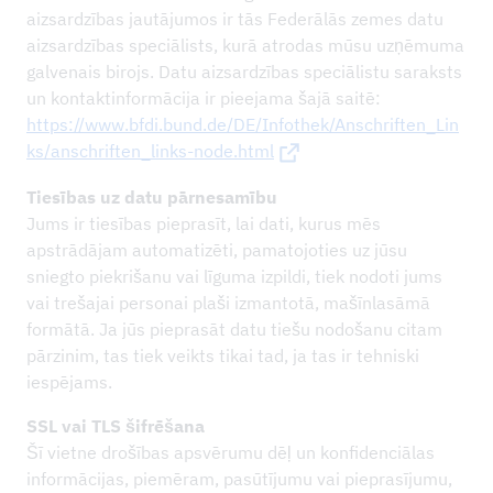
aizsardzības jautājumos ir tās Federālās zemes datu
aizsardzības speciālists, kurā atrodas mūsu uzņēmuma
galvenais birojs. Datu aizsardzības speciālistu saraksts
un kontaktinformācija ir pieejama šajā saitē:
https://www.bfdi.bund.de/DE/Infothek/Anschriften_Lin
ks/anschriften_links-node.html
Tiesības uz datu pārnesamību
Jums ir tiesības pieprasīt, lai dati, kurus mēs
apstrādājam automatizēti, pamatojoties uz jūsu
sniegto piekrišanu vai līguma izpildi, tiek nodoti jums
vai trešajai personai plaši izmantotā, mašīnlasāmā
formātā. Ja jūs pieprasāt datu tiešu nodošanu citam
pārzinim, tas tiek veikts tikai tad, ja tas ir tehniski
iespējams.
SSL vai TLS šifrēšana
Šī vietne drošības apsvērumu dēļ un konfidenciālas
informācijas, piemēram, pasūtījumu vai pieprasījumu,