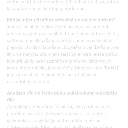
vietnes darbību bez kļūdām. Citi dati var tikt izmantoti,
lai analizētu jūsu lietotāja paradumus.
Kādas ir jūsu tiesības attiecībā uz saviem datiem?
Jums ir tiesības jebkurā brīdī bez maksas saņemt
informāciju par jūsu saglabāto personas datu izcelsmi,
saņēmēju un glabāšanas mērķi. Jums arī ir tiesības
pieprasīt šo datu labošanu, bloķēšanu vai dzēšanu. Par
šo un citiem jautājumiem saistībā ar datu aizsardzību
jebkurā laikā varat sazināties ar mums, izmantojot
kontaktinformāciju, kas norādīta izlaides ziņās. Turklāt
jums ir tiesības iesniegt sūdzību atbildīgajai
uzraudzības iestādei.
Analīzes rīki un trešo pušu pakalpojumu sniedzēju
rīki
Apmeklējot mūsu tīmekļa vietni, jūsu pārlūkošanas
paradumi var tikt statistiski analizēti. Tas notiek
galvenokārt ar sīkdatņu un tā saukto analīzes
programmu palīdzību. Jūsu pārlūkošanas paradumu