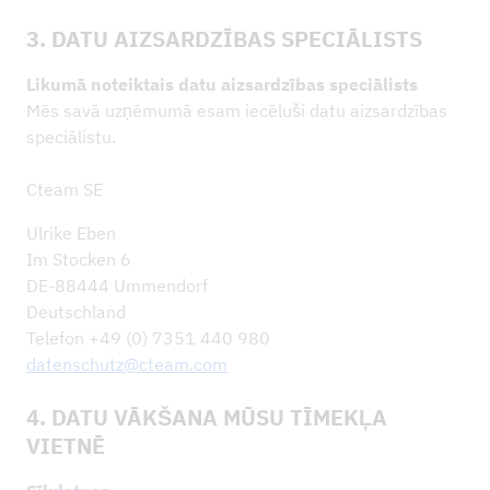
3. DATU AIZSARDZĪBAS SPECIĀLISTS
Likumā noteiktais datu aizsardzības speciālists
Mēs savā uzņēmumā esam iecēluši datu aizsardzības
speciālistu.
Cteam SE
Ulrike Eben
Im Stocken 6
DE-88444 Ummendorf
Deutsch­land
Te­le­fon +49 (0) 7351 440 980
datenschutz
@​cteam.com
4. DATU VĀKŠANA MŪSU TĪMEKĻA
VIETNĒ