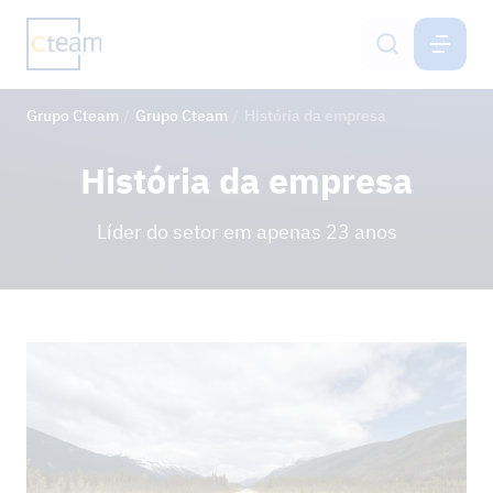
GRUPO CTEAM
PT
Grupo Cteam
Grupo Cteam
História da empresa
Serviços
História da empresa
Grupo Cteam
Líder do setor em apenas 23 anos
Sustentabilidade e SGI
Carreira
Contacto
NOTÍCIAS
PROJETOS DE REFERÊNCIA