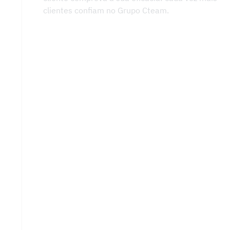
clientes confiam no Grupo Cteam.
Força e qualidade
Recomeço - Máxima motivação