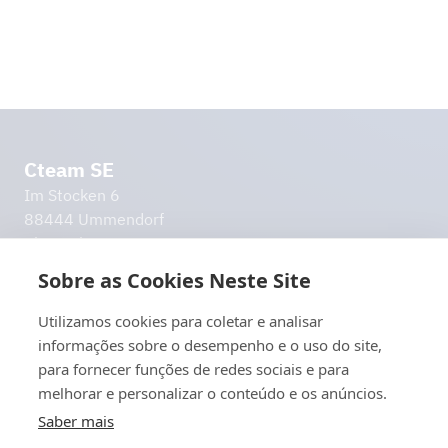
Cteam SE
Im Stocken 6
88444 Ummendorf
Alemanha
info@cteam.com
Sobre as Cookies Neste Site
+49 7351 44098 0
Utilizamos cookies para coletar e analisar
Outros links
informações sobre o desempenho e o uso do site,
Aviso legal
para fornecer funções de redes sociais e para
Política de Privacidade
melhorar e personalizar o conteúdo e os anúncios.
Exoneração de responsabilidade
Saber mais
Vamos manter-nos em contacto!