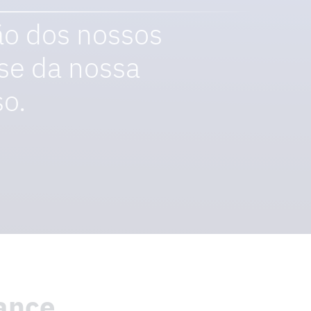
ão dos nossos
se da nossa
so.
ance