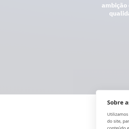
ambição 
qualid
Sobre a
Utilizamos
Segur
do site, pa
conteúdo e