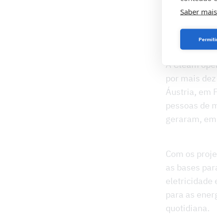
digit
Saber mais
com 
Permiti
A Cteam oper
por mais dez
Áustria, em 
pessoas de m
geraram, em 
Com os proje
as bases par
eletricidade
para as energ
quotidiana.