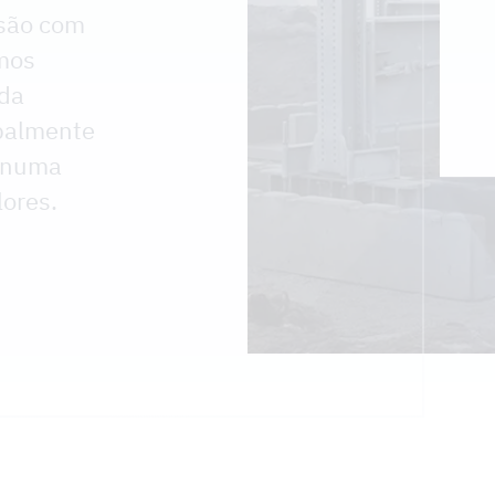
são com
mos
 da
ipalmente
e numa
lores.