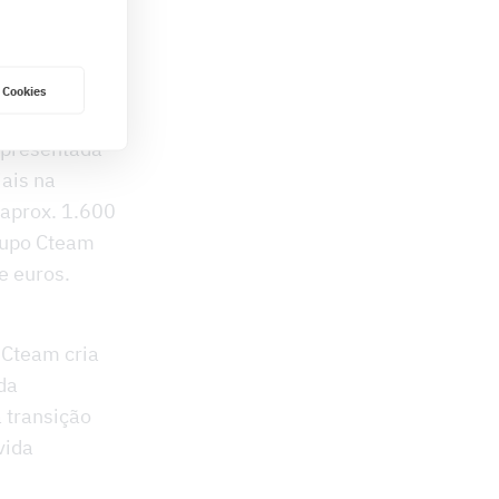
o
 Cookies
epresentada
iais na
 aprox. 1.600
rupo Cteam
e euros.
 Cteam cria
da
 transição
vida