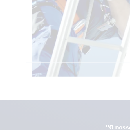
"O noss