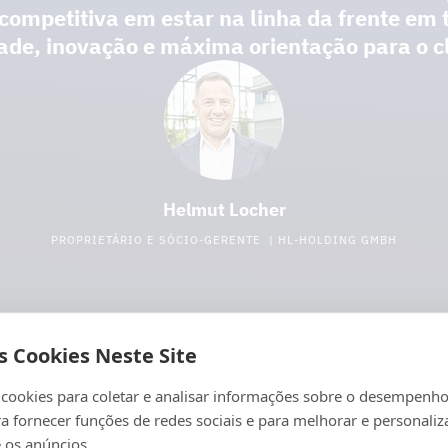
de tempo ou em ambientes exigen
de solução integradas
competitiva em estar na linha da frente em 
exemplo, eletrotecnia, construção 
Soluções de sistema comprovada
ade, inovação e máxima orientação para o cl
Normas de qualidade e seguranç
para desenvolver conceitos energé
Utilização de componentes compro
Rigoroso cumprimento das normas 
Segurança e ambiente:
diretrizes
suporte reutilizáveis e sustentávei
Otimização de custos e tempo
trabalho e proteção ambiental est
Contributo sustentável para a log
Gestão eficiente de projetos para 
forma a minimizar riscos e preserv
As estruturas de proteção suport
riscos.
Inovação orientada para o futuro
minimizam riscos para o pessoal, 
Mais informações sobre engenharia
desenvolvimento regulares, o Gru
Helmut Locher
Mais informações sobre a Stein S
últimas tendências e tecnologias n
PROPRIETÁRIO E SÓCIO-GERENTE | HL-HOLDING GMBH
Mais informações sobre a tecnologi
s Cookies Neste Site
 cookies para coletar e analisar informações sobre o desempenho
ança no fornecimento e
ra fornecer funções de redes sociais e para melhorar e personaliz
 os anúncios.