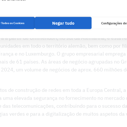
alização – Rumo ao futur
a Cteam
Negar tudo
r Todos os Cookies
Configurações de
a a partir de Ummendorf, no sul da Alemanha, e está r
 unidades em todo o território alemão, bem como por fil
França e no Luxemburgo. O grupo empresarial emprega
ais de 61 países. As áreas de negócio agrupadas no G
2024, um volume de negócios de aprox. 660 milhões d
tos de construção de redes em toda a Europa Central, a
a uma elevada segurança no fornecimento no mercado 
 e das telecomunicações, contribuindo para o sucesso da
ias verdes e para a digitalização de muitos aspetos da 