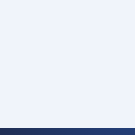
1 JUIL. 2025
Cteam-Safety Day – Ensemble
pour un avenir sûr !
Notre deuxième journée Cteam Safety Day s'est
déroulée le 16 avril 2025, cette fois-ci dans
l'entrepôt de construction à Massenbachhausen.
En savoir plus