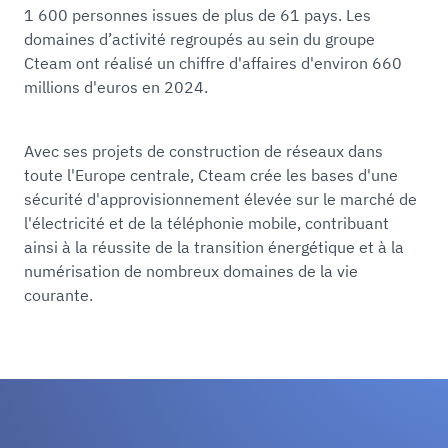
1 600 personnes issues de plus de 61 pays. Les
GmbH
Un sens de l’innovation prospectif :
grâce à ses
domaines d’activité regroupés au sein du groupe
activités de recherche et développement
Cteam ont réalisé un chiffre d'affaires d'environ 660
régulières, le groupe Cteam est au fait des
millions d'euros en 2024.
dernières tendances et reste à la pointe des
différentes technologies du domaine de l'énergie.
Avec ses projets de construction de réseaux dans
toute l'Europe centrale, Cteam crée les bases d'une
Plus d'informations sur la technique
sécurité d'approvisionnement élevée sur le marché de
énergétique
l'électricité et de la téléphonie mobile, contribuant
ainsi à la réussite de la transition énergétique et à la
numérisation de nombreux domaines de la vie
courante.