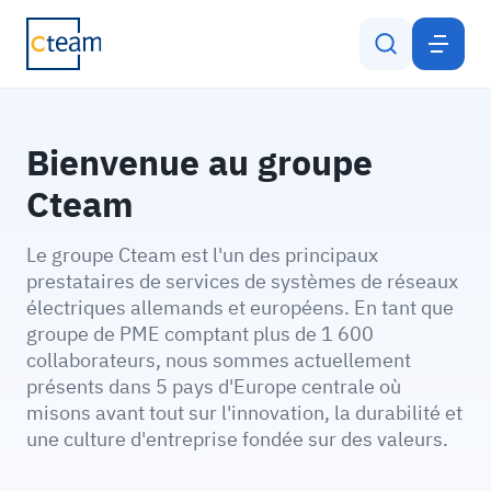
GROUPE CTEAM
FR
Prestations
Bienvenue au groupe
Groupe Cteam
Cteam
Durabilité et SGI
Le groupe Cteam est l'un des principaux
prestataires de services de systèmes de réseaux
Offres d’emploi
électriques allemands et européens. En tant que
groupe de PME comptant plus de 1 600
collaborateurs, nous sommes actuellement
Contact
présents dans 5 pays d'Europe centrale où
misons avant tout sur l'innovation, la durabilité et
une culture d'entreprise fondée sur des valeurs.
ACTUALITÉS
PROJETS DE RÉFÉRENCE