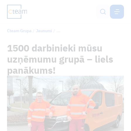
CTEAM GRUPA
LV
Cteam Grupa
Jaunumi
1500 darbinieki mūsu uzņēmumu grupā 
Pakalpojumi
1500 darbinieki mūsu
Cteam Group
uzņēmumu grupā – liels
Ilgtspēja un IMS
panākums!
Karjera
Kontaktinformācija
JAUNUMI
ATSAUCES PROJEKTI