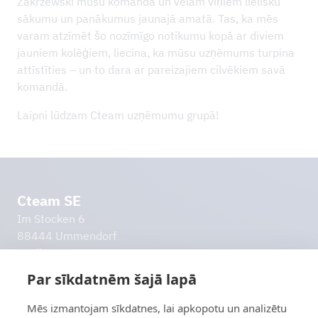
Zakrzewski mūsu komandā un vēlam viņiem lielisku
sākumu un panākumus jaunajā amatā. Tas, ka mēs
varam atzīmēt šo nozīmīgo notikumu kopā ar diviem
jauniem kolēģiem, liecina, ka mūsu uzņēmums turpina
attīstīties – un to dara ar pareizajiem cilvēkiem savā
komandā.
Laipni lūdzam Cteam uzņēmumu grupā!
Cteam SE
Im Stocken 6
88444 Ummendorf
Vācija
info@cteam.com
Par sīkdatnēm šajā lapā
+49 7351 44098 0
Mēs izmantojam sīkdatnes, lai apkopotu un analizētu
Citas saites