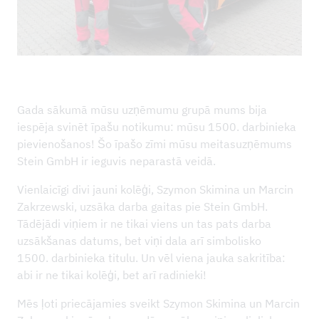
LEJUPIELĀDES
Gada sākumā mūsu uzņēmumu grupā mums bija
iespēja svinēt īpašu notikumu: mūsu 1500. darbinieka
pievienošanos! Šo īpašo zīmi mūsu meitasuzņēmums
Stein GmbH ir ieguvis neparastā veidā.
Vienlaicīgi divi jauni kolēģi, Szymon Skimina un Marcin
Zakrzewski, uzsāka darba gaitas pie Stein GmbH.
Tādējādi viņiem ir ne tikai viens un tas pats darba
uzsākšanas datums, bet viņi dala arī simbolisko
1500. darbinieka titulu. Un vēl viena jauka sakritība:
abi ir ne tikai kolēģi, bet arī radinieki!
Mēs ļoti priecājamies sveikt Szymon Skimina un Marcin