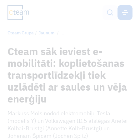
CTEAM GRUPA
LV
Cteam Grupa
Jaunumi
Cteam sāk ieviest e-mobilitāti: koplieto
Pakalpojumi
Cteam sāk ieviest e-
Cteam Group
mobilitāti: koplietošanas
Ilgtspēja un IMS
transportlīdzekļi tiek
uzlādēti ar saules un vēja
Karjera
enerģiju
Kontaktinformācija
Markuss Mols nodod elektromobiļu Tesla
(modelis Y) un Volkswagen ID.5 atslēgas Anetei
JAUNUMI
Kolbai-Brustgi (Annette Kolb-Brustgi) un
Johenam Špicam (Jochen Spitz)
ATSAUCES PROJEKTI