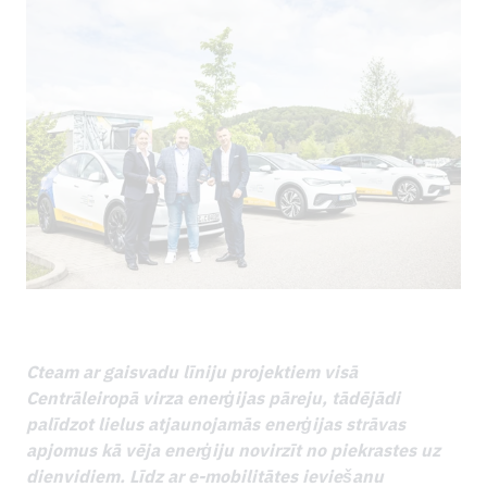
LEJUPIELĀDES
Cteam ar gaisvadu līniju projektiem visā
Centrāleiropā virza enerģijas pāreju, tādējādi
palīdzot lielus atjaunojamās enerģijas strāvas
apjomus kā vēja enerģiju novirzīt no piekrastes uz
dienvidiem. Līdz ar e-mobilitātes ieviešanu