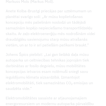
Markuss Mols (Markus Moll).
Anete Kolba-Brustgi priecājas par uzņēmumam un
planētai svarīgo soli: „Ar mūsu koplietošanas
koncepciju mēs palielinām noslodzi un tādējādi
samazinām kopējo nepieciešamo transportlīdzekļu
skaitu. Ar zaļo elektroenerģiju mēs nodrošinām videi
draudzīgāku savienojumu starp mūsu atrašanās
vietām, un ar to ir arī patiešām patīkami braukt.“
Johens Špics piebilst: „Lai gan lielākā daļa mūsu
autoparka un celtniecības tehnikas joprojām tiek
darbinātas ar fosilo degvielu, mūsu mobilitātes
koncepcijas ietvaros esam nolēmuši sniegt savu
ieguldījumu klimata aizsardzībā. Izmantojot
elektromobilitāti, tiek samazinātas CO
emisijas un
2
saudzēta vide.”
Elektromobilitātes sasaiste ar atjaunojamajiem
energoresursiem un modernu autoparka pārvaldību