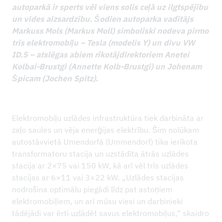
autoparkā ir sperts vēl viens solis ceļā uz ilgtspējību
un vides aizsardzību. Šodien autoparka vadītājs
Markuss Mols (Markus Moll) simboliski nodeva pirmo
trīs elektromobiļu – Tesla (modelis Y) un divu VW
ID.5 – atslēgas abiem rīkotājdirektoriem Anetei
Kolbai-Brustgi (Annette Kolb-Brustgi) un Johenam
Špicam (Jochen Spitz).
Elektromobiļu uzlādes infrastruktūra tiek darbināta ar
zaļo saules un vēja enerģijas elektrību. Šim nolūkam
autostāvvietā Umendorfā (Ummendorf) tika ierīkota
transformatoru stacija un uzstādīta ātrās uzlādes
stacija ar 2×75 vai 150 kW, kā arī vēl trīs uzlādes
stacijas ar 6×11 vai 3×22 kW. „Uzlādes stacijas
nodrošina optimālu piegādi līdz pat astoņiem
elektromobiļiem, un arī mūsu viesi un darbinieki
tādējādi var ērti uzlādēt savus elektromobiļus,“ skaidro