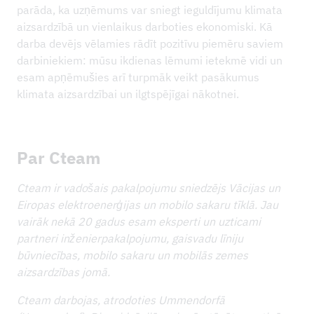
parāda, ka uzņēmums var sniegt ieguldījumu klimata
aizsardzībā un vienlaikus darboties ekonomiski. Kā
darba devējs vēlamies rādīt pozitīvu piemēru saviem
darbiniekiem: mūsu ikdienas lēmumi ietekmē vidi un
esam apņēmušies arī turpmāk veikt pasākumus
klimata aizsardzībai un ilgtspējīgai nākotnei.
Par Cteam
Cteam ir vadošais pakalpojumu sniedzējs Vācijas un
Eiropas elektroenerģijas un mobilo sakaru tīklā. Jau
vairāk nekā 20 gadus esam eksperti un uzticami
partneri inženierpakalpojumu, gaisvadu līniju
būvniecības, mobilo sakaru un mobilās zemes
aizsardzības jomā.
Cteam darbojas, atrodoties Ummendorfā