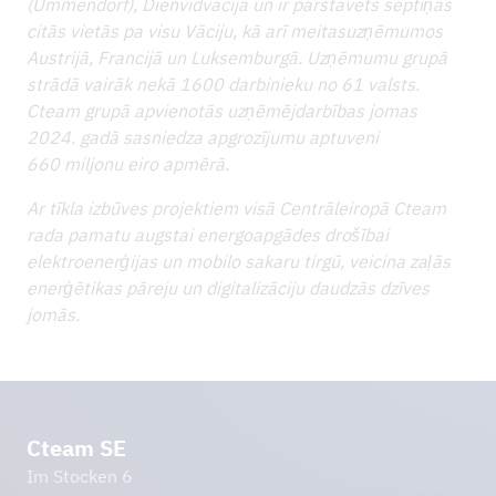
(Ummendorf), Dienvidvācijā un ir pārstāvēts septiņās
citās vietās pa visu Vāciju, kā arī meitasuzņēmumos
Austrijā, Francijā un Luksemburgā. Uzņēmumu grupā
strādā vairāk nekā 1600 darbinieku no 61 valsts.
Cteam grupā apvienotās uzņēmējdarbības jomas
2024. gadā sasniedza apgrozījumu aptuveni
660 miljonu eiro apmērā.
Ar tīkla izbūves projektiem visā Centrāleiropā Cteam
rada pamatu augstai energoapgādes drošībai
elektroenerģijas un mobilo sakaru tirgū, veicina zaļās
enerģētikas pāreju un digitalizāciju daudzās dzīves
jomās.
Cteam SE
Im Stocken 6