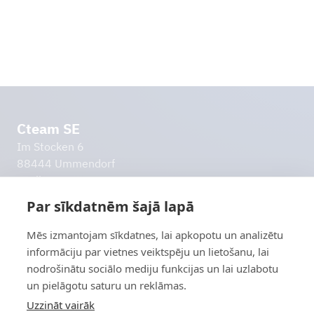
Uzzināt vairāk
Cteam SE
Im Stocken 6
88444 Ummendorf
Vācija
info@cteam.com
Par sīkdatnēm šajā lapā
+49 7351 44098 0
Mēs izmantojam sīkdatnes, lai apkopotu un analizētu
Citas saites
informāciju par vietnes veiktspēju un lietošanu, lai
Izlaides ziņas
nodrošinātu sociālo mediju funkcijas un lai uzlabotu
Datu aizsardzības politika
un pielāgotu saturu un reklāmas.
Atbildības atbrīvojums
Uzzināt vairāk
Sazināsimies!