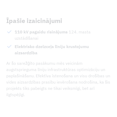
Īpašie izaicinājumi
110 kV pagaidu risinājums
124. masta
uzstādīšanai
Elektrisko dzelzceļa līniju krustojumu
aizsardzība
Ar šo sarežģīto pasākumu mēs veicinām
augstsprieguma līniju infrastruktūras optimizāciju un
paplašināšanu. Efektīva īstenošana un visu drošības un
vides aizsardzības prasību ievērošana nodrošina, ka šis
projekts tiks pabeigts ne tikai veiksmīgi, bet arī
ilgtspējīgi.