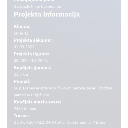
Gaisvadu līniju būvniecība
Projekta informācija
Klients:
50Hertz
Projekta sākums:
01.09.2022.
Projekta ilgums:
09.2022.–03.2024.
Kopējais garums:
23,3 km
Pamati:
56 plāksnes ar aptuveni 7756 m³ betona, kā arī 18 dziļie
pamati ar urbpāļiem
Kopējais mastu svars:
2484 tonnas
Troses:
2 x 3 x 4 264-AL1/34-ST1A ar 2 sistēmām ar 4 trošu