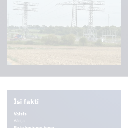
LEJUPIELĀDES
Īsi fakti
Valsts
Vācija
Pakalpojumu joma