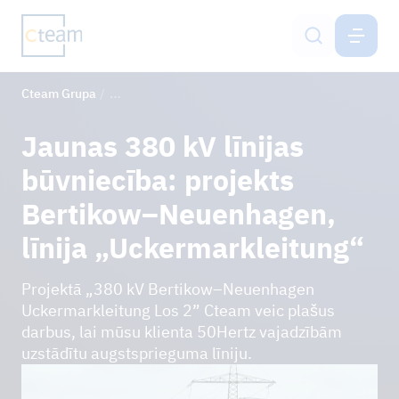
CTEAM GRUPA
LV
Cteam Grupa
Bertikow-Neuenhagen, līnija „Uckermarkleitung“ 
Pakalpojumi
Jaunas 380 kV līnijas
Cteam Group
būvniecība: projekts
Ilgtspēja un IMS
Bertikow–Neuenhagen,
līnija „Uckermarkleitung“
Karjera
Projektā „380 kV Bertikow–Neuenhagen
Kontaktinformācija
Uckermarkleitung Los 2” Cteam veic plašus
darbus, lai mūsu klienta 50Hertz vajadzībām
uzstādītu augstsprieguma līniju.
JAUNUMI
ATSAUCES PROJEKTI