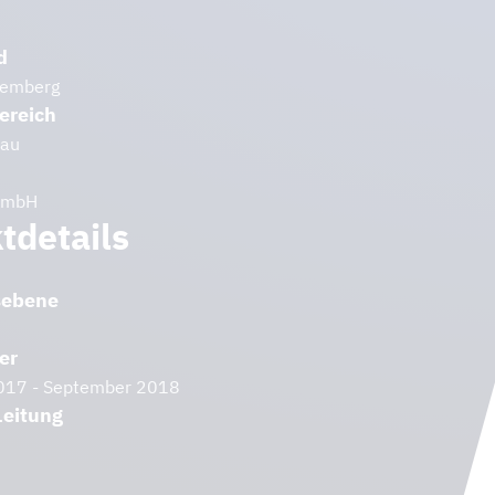
d
temberg
ereich
bau
GmbH
tdetails
sebene
er
017 - September 2018
Leitung