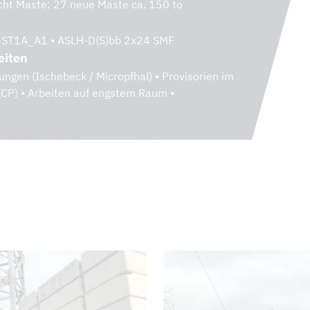
ht Maste: 27 neue Maste ca. 150 to
ST1A_A1 • ASLH-D(S)bb 2x24 SMF
eiten
ngen (Ischebeck / Micropfhal) • Provisorien im
CP) • Arbeiten auf engstem Raum •