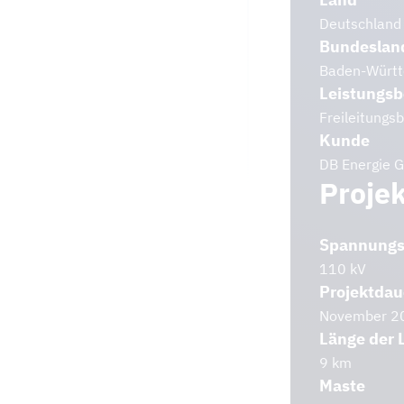
Deutschland
Bundeslan
Baden-Würt
Leistungsb
Freileitungs
Kunde
DB Energie 
Projek
Spannung
110 kV
Projektdau
November 2
Länge der 
9 km
Maste