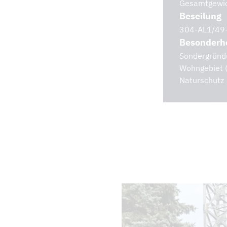
Gesamtgewic
Beseilung
304-AL1/49-
Besonderh
Sondergründu
Wohngebiet (
Naturschutz