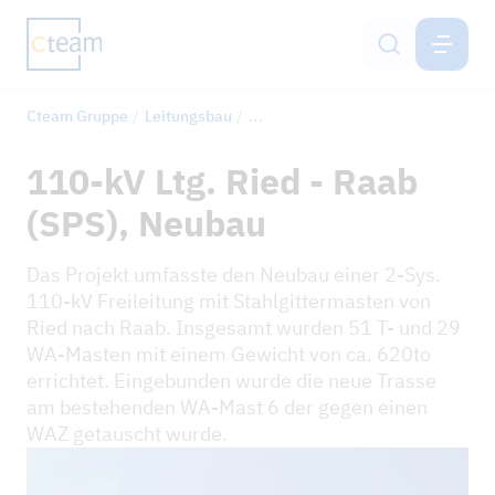
CTEAM-GRUPPE
DE
Cteam Gruppe
Leitungsbau
110-kV Ltg. Ried - Raab (SPS), Ne
Leistungen
110-kV Ltg. Ried - Raab
Cteam-Gruppe
(SPS), Neubau
Cteam Akademie
Das Projekt umfasste den Neubau einer 2-Sys.
110-kV Freileitung mit Stahlgittermasten von
Nachhaltigkeit & IMS
Ried nach Raab. Insgesamt wurden 51 T- und 29
WA-Masten mit einem Gewicht von ca. 620to
Karriere
errichtet. Eingebunden wurde die neue Trasse
am bestehenden WA-Mast 6 der gegen einen
Kontakt
WAZ getauscht wurde.