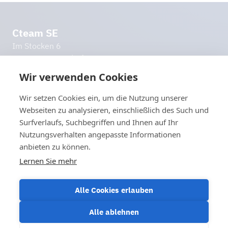
Cteam SE
Im Stocken 6
88444 Ummendorf
Deutsch­land
Wir verwenden Cookies
info@cteam.com
Wir setzen Cookies ein, um die Nutzung unserer
+49 7351 44098 0
Webseiten zu analysieren, einschließlich des Such und
Weitere Links
Surfverlaufs, Suchbegriffen und Ihnen auf Ihr
Impressum
Nutzungsverhalten angepasste Informationen
Datenschutzerklärung
anbieten zu können.
Haftungsausschluss
Lernen Sie mehr
Let's stay in touch!
Kontakt aufnehmen
Alle Cookies erlauben
Alle ablehnen