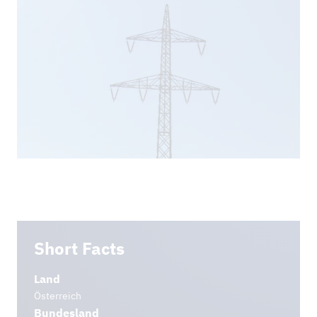
NEWS
REFERENZPROJEKTE
DOWNLOADS
Short Facts
Land
Österreich
Bundesland